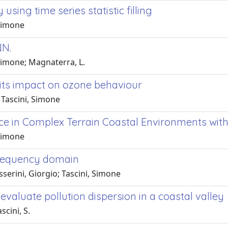
sing time series statistic filling
 Simone
NN.
 Simone; Magnaterra, L.
its impact on ozone behaviour
 Tascini, Simone
 in Complex Terrain Coastal Environments with 
 Simone
 frequency domain
serini, Giorgio; Tascini, Simone
aluate pollution dispersion in a coastal valley
scini, S.