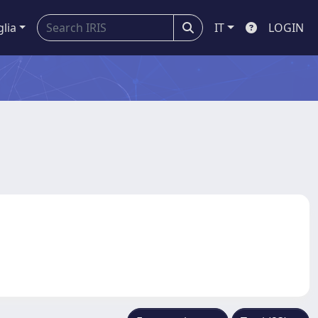
glia
IT
LOGIN