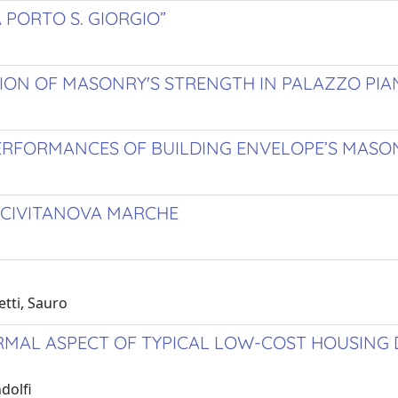
A PORTO S. GIORGIO”
ON OF MASONRY'S STRENGTH IN PALAZZO PIANC
RFORMANCES OF BUILDING ENVELOPE’S MASONR
A CIVITANOVA MARCHE
tti, Sauro
RMAL ASPECT OF TYPICAL LOW-COST HOUSING 
dolfi