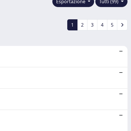
Esportazione
Tutti (99)
1
2
3
4
5