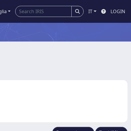
glia
IT
LOGIN