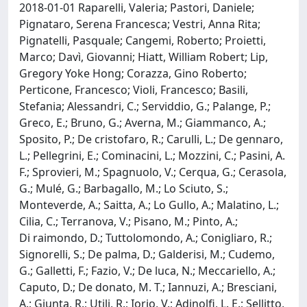
2018-01-01 Raparelli, Valeria; Pastori, Daniele;
Pignataro, Serena Francesca; Vestri, Anna Rita;
Pignatelli, Pasquale; Cangemi, Roberto; Proietti,
Marco; Davì, Giovanni; Hiatt, William Robert; Lip,
Gregory Yoke Hong; Corazza, Gino Roberto;
Perticone, Francesco; Violi, Francesco; Basili,
Stefania; Alessandri, C.; Serviddio, G.; Palange, P.;
Greco, E.; Bruno, G.; Averna, M.; Giammanco, A.;
Sposito, P.; De cristofaro, R.; Carulli, L.; De gennaro,
L.; Pellegrini, E.; Cominacini, L.; Mozzini, C.; Pasini, A.
F.; Sprovieri, M.; Spagnuolo, V.; Cerqua, G.; Cerasola,
G.; Mulé, G.; Barbagallo, M.; Lo Sciuto, S.;
Monteverde, A.; Saitta, A.; Lo Gullo, A.; Malatino, L.;
Cilia, C.; Terranova, V.; Pisano, M.; Pinto, A.;
Di raimondo, D.; Tuttolomondo, A.; Conigliaro, R.;
Signorelli, S.; De palma, D.; Galderisi, M.; Cudemo,
G.; Galletti, F.; Fazio, V.; De luca, N.; Meccariello, A.;
Caputo, D.; De donato, M. T.; Iannuzi, A.; Bresciani,
A.; Giunta, R.; Utili, R.; Iorio, V.; Adinolfi, L. E.; Sellitto,