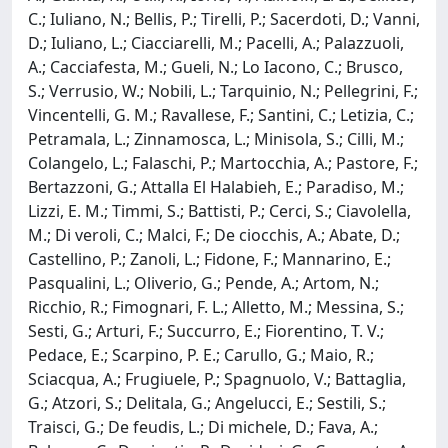
C.; Iuliano, N.; Bellis, P.; Tirelli, P.; Sacerdoti, D.; Vanni,
D.; Iuliano, L.; Ciacciarelli, M.; Pacelli, A.; Palazzuoli,
A.; Cacciafesta, M.; Gueli, N.; Lo Iacono, C.; Brusco,
S.; Verrusio, W.; Nobili, L.; Tarquinio, N.; Pellegrini, F.;
Vincentelli, G. M.; Ravallese, F.; Santini, C.; Letizia, C.;
Petramala, L.; Zinnamosca, L.; Minisola, S.; Cilli, M.;
Colangelo, L.; Falaschi, P.; Martocchia, A.; Pastore, F.;
Bertazzoni, G.; Attalla El Halabieh, E.; Paradiso, M.;
Lizzi, E. M.; Timmi, S.; Battisti, P.; Cerci, S.; Ciavolella,
M.; Di veroli, C.; Malci, F.; De ciocchis, A.; Abate, D.;
Castellino, P.; Zanoli, L.; Fidone, F.; Mannarino, E.;
Pasqualini, L.; Oliverio, G.; Pende, A.; Artom, N.;
Ricchio, R.; Fimognari, F. L.; Alletto, M.; Messina, S.;
Sesti, G.; Arturi, F.; Succurro, E.; Fiorentino, T. V.;
Pedace, E.; Scarpino, P. E.; Carullo, G.; Maio, R.;
Sciacqua, A.; Frugiuele, P.; Spagnuolo, V.; Battaglia,
G.; Atzori, S.; Delitala, G.; Angelucci, E.; Sestili, S.;
Traisci, G.; De feudis, L.; Di michele, D.; Fava, A.;