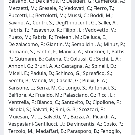
Balsano, C.; De ciantis, P.; Desideri, G.; Camerota, A.;
Mezzetti, M.; Gresele, P.; Vedovati, C.; Fierro, T.;
Puccetti, L.; Bertolotti, M.; Mussi, C.; Boddi, M.;
Savino, A.; Contri, S.; Degl’Innocenti, G.; Saller, A.;
Fabris, F.; Pesavento, R.; Filippi, L.; Vedovetto, V.;
Puato, M.; Fabris, F.; Treleani, M.; De luca, E.;
De zaiacomo, F.; Giantin, V.; Semplicini, A.; Minuz, P.;
Romano, S.; Fantin, F.; Manica, A.; Stockner, I.; Pattis,
P.; Gutmann, B.; Catena, C.; Colussi, G.; Sechi, L. A.;
Annoni, G.; Bruni, A. A.; Castagna, A.; Spinelli, D.;
Miceli, E.; Padula, D.; Schinco, G.; Spreafico, S.;
Secchi, B.; Vanoli, M.; Casella, G.; Pulixi, E. A.;
Sansone, L.; Serra, M. G.; Longo, S.; Antonaci, S.;
Belfiore, A.; Frualdo, M.; Palasciano, G.; Ricci, L.;
Ventrella, F.; Bianco, C.; Santovito, D.; Cipollone, F.;
Nicolai, S.; Salvati, F.; Rini, G. B.; Scozzari, F.;
Muiesan, M. L.; Salvetti, M.; Bazza, A.; Picardi, A.;
Vespasiani-Gentilucci, U.; De vincentis, A.; Cosio, P.;
Terzolo, M.; Madaffari, B.; Parasporo, B.; Fenoglio,