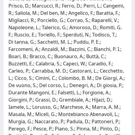
Prisco, D.; Marcucci, R.; Ferro, D.; Perri, L.; Cangemi,
R.; Saliola, M.; Del ben, M.; Angelico, F.; Baratta, F.;
Migliacci, R.; Porciello, G.; Corrao, S.; Raparelli, V.;
Napoleone, L.; Talerico, G.; Amoroso, D.; Romiti, G.
F.; Ruscio, E.; Toriello, F.; Sperduti, N.; Todisco, T.;
Di tanna, G.; Sacchetti, M. L.; Puddu, P. E.;
Farcomeni, A.; Anzaldi, M.; Bazzini, C.; Bianchi, P. I.;
Boari, B.; Bracco, C.; Buonauro, A.; Buttà, C.;
Buzzetti, E.; Calabria, S.; Capeci, W.; Caradio, F.;
Carleo, P.; Carrabba, M. D.; Castorani, L.; Cecchetto,
L.; Cicco, S.; Cimini, C.; Colombo, B. M.; De Giorgi, A.;
De vuono, S.; Del corso, L.; Denegri, A.; Di giosia, P.;
Durante Mangoni, E.; Falsetti, L.; Forgione, A.;
Giorgini, P.; Grassi, D.; Grembiale, A.; Hijazi, D.;
Iamele, L.; Lorusso, G.; Marchese, A.; Marra, A. M.;
Masala, M.; Miceli, G.; Montebianco Abenavoli, L.;
Murgia, G.; Naccarato, P.; Padula, D.; Pattoneri, P.;
Perego, F.; Pesce, P.; Piano, S.; Pinna, M.; Pinto, D.;