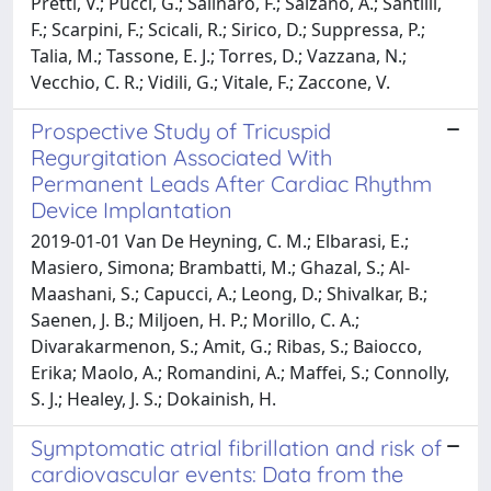
Pretti, V.; Pucci, G.; Salinaro, F.; Salzano, A.; Santilli,
F.; Scarpini, F.; Scicali, R.; Sirico, D.; Suppressa, P.;
Talia, M.; Tassone, E. J.; Torres, D.; Vazzana, N.;
Vecchio, C. R.; Vidili, G.; Vitale, F.; Zaccone, V.
Prospective Study of Tricuspid
Regurgitation Associated With
Permanent Leads After Cardiac Rhythm
Device Implantation
2019-01-01 Van De Heyning, C. M.; Elbarasi, E.;
Masiero, Simona; Brambatti, M.; Ghazal, S.; Al-
Maashani, S.; Capucci, A.; Leong, D.; Shivalkar, B.;
Saenen, J. B.; Miljoen, H. P.; Morillo, C. A.;
Divarakarmenon, S.; Amit, G.; Ribas, S.; Baiocco,
Erika; Maolo, A.; Romandini, A.; Maffei, S.; Connolly,
S. J.; Healey, J. S.; Dokainish, H.
Symptomatic atrial fibrillation and risk of
cardiovascular events: Data from the