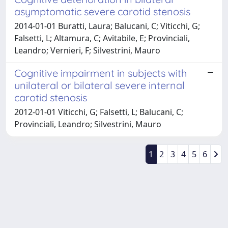
asymptomatic severe carotid stenosis
2014-01-01 Buratti, Laura; Balucani, C; Viticchi, G;
Falsetti, L; Altamura, C; Avitabile, E; Provinciali,
Leandro; Vernieri, F; Silvestrini, Mauro
Cognitive impairment in subjects with
unilateral or bilateral severe internal
carotid stenosis
2012-01-01 Viticchi, G; Falsetti, L; Balucani, C;
Provinciali, Leandro; Silvestrini, Mauro
1
2
3
4
5
6
Powered by
IRIS
-
about IRIS
-
Utilizzo dei cookie
-
Privacy
Copyright © 2026