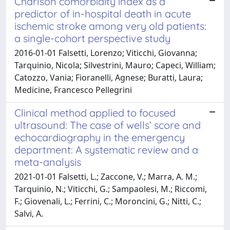
Charlson comorbidity index as a
predictor of in-hospital death in acute
ischemic stroke among very old patients:
a single-cohort perspective study
2016-01-01 Falsetti, Lorenzo; Viticchi, Giovanna;
Tarquinio, Nicola; Silvestrini, Mauro; Capeci, William;
Catozzo, Vania; Fioranelli, Agnese; Buratti, Laura;
Medicine, Francesco Pellegrini
Clinical method applied to focused
ultrasound: The case of wells’ score and
echocardiography in the emergency
department: A systematic review and a
meta-analysis
2021-01-01 Falsetti, L.; Zaccone, V.; Marra, A. M.;
Tarquinio, N.; Viticchi, G.; Sampaolesi, M.; Riccomi,
F.; Giovenali, L.; Ferrini, C.; Moroncini, G.; Nitti, C.;
Salvi, A.