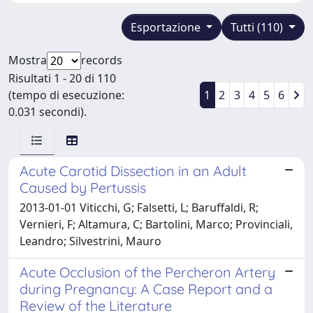
Esportazione
Tutti (110)
Mostra
records
Risultati 1 - 20 di 110
(tempo di esecuzione:
1
2
3
4
5
6
0.031 secondi).
Acute Carotid Dissection in an Adult
Caused by Pertussis
2013-01-01 Viticchi, G; Falsetti, L; Baruffaldi, R;
Vernieri, F; Altamura, C; Bartolini, Marco; Provinciali,
Leandro; Silvestrini, Mauro
Acute Occlusion of the Percheron Artery
during Pregnancy: A Case Report and a
Review of the Literature