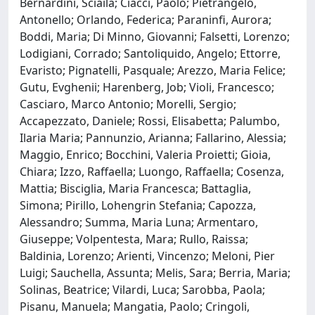
Bernardini, Sciaila; Ciacci, Paolo; Pietrangelo,
Antonello; Orlando, Federica; Paraninfi, Aurora;
Boddi, Maria; Di Minno, Giovanni; Falsetti, Lorenzo;
Lodigiani, Corrado; Santoliquido, Angelo; Ettorre,
Evaristo; Pignatelli, Pasquale; Arezzo, Maria Felice;
Gutu, Evghenii; Harenberg, Job; Violi, Francesco;
Casciaro, Marco Antonio; Morelli, Sergio;
Accapezzato, Daniele; Rossi, Elisabetta; Palumbo,
Ilaria Maria; Pannunzio, Arianna; Fallarino, Alessia;
Maggio, Enrico; Bocchini, Valeria Proietti; Gioia,
Chiara; Izzo, Raffaella; Luongo, Raffaella; Cosenza,
Mattia; Bisciglia, Maria Francesca; Battaglia,
Simona; Pirillo, Lohengrin Stefania; Capozza,
Alessandro; Summa, Maria Luna; Armentaro,
Giuseppe; Volpentesta, Mara; Rullo, Raissa;
Baldinia, Lorenzo; Arienti, Vincenzo; Meloni, Pier
Luigi; Sauchella, Assunta; Melis, Sara; Berria, Maria;
Solinas, Beatrice; Vilardi, Luca; Sarobba, Paola;
Pisanu, Manuela; Mangatia, Paolo; Cringoli,