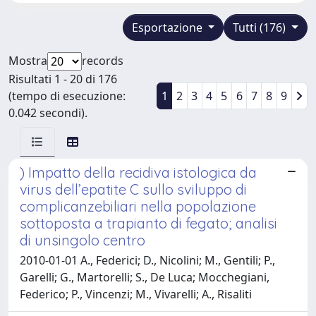
Esportazione
Tutti (176)
Mostra
records
Risultati 1 - 20 di 176
(tempo di esecuzione:
1
2
3
4
5
6
7
8
9
0.042 secondi).
) Impatto della recidiva istologica da
virus dell’epatite C sullo sviluppo di
complicanzebiliari nella popolazione
sottoposta a trapianto di fegato; analisi
di unsingolo centro
2010-01-01 A., Federici; D., Nicolini; M., Gentili; P.,
Garelli; G., Martorelli; S., De Luca; Mocchegiani,
Federico; P., Vincenzi; M., Vivarelli; A., Risaliti