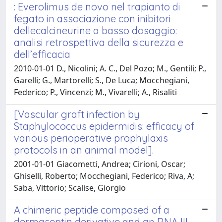
: Everolimus de novo nel trapianto di
fegato in associazione con inibitori
dellecalcineurine a basso dosaggio:
analisi retrospettiva della sicurezza e
dell’efficacia
2010-01-01 D., Nicolini; A. C., Del Pozo; M., Gentili; P.,
Garelli; G., Martorelli; S., De Luca; Mocchegiani,
Federico; P., Vincenzi; M., Vivarelli; A., Risaliti
[Vascular graft infection by
Staphylococcus epidermidis: efficacy of
various perioperative prophylaxis
protocols in an animal model].
2001-01-01 Giacometti, Andrea; Cirioni, Oscar;
Ghiselli, Roberto; Mocchegiani, Federico; Riva, A;
Saba, Vittorio; Scalise, Giorgio
A chimeric peptide composed of a
dermaseptin derivative and an RNA III-