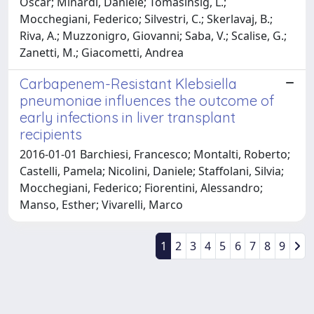
Oscar; Minardi, Daniele; Tomasinsig, L.;
Mocchegiani, Federico; Silvestri, C.; Skerlavaj, B.;
Riva, A.; Muzzonigro, Giovanni; Saba, V.; Scalise, G.;
Zanetti, M.; Giacometti, Andrea
Carbapenem-Resistant Klebsiella
pneumoniae influences the outcome of
early infections in liver transplant
recipients
2016-01-01 Barchiesi, Francesco; Montalti, Roberto;
Castelli, Pamela; Nicolini, Daniele; Staffolani, Silvia;
Mocchegiani, Federico; Fiorentini, Alessandro;
Manso, Esther; Vivarelli, Marco
1
2
3
4
5
6
7
8
9