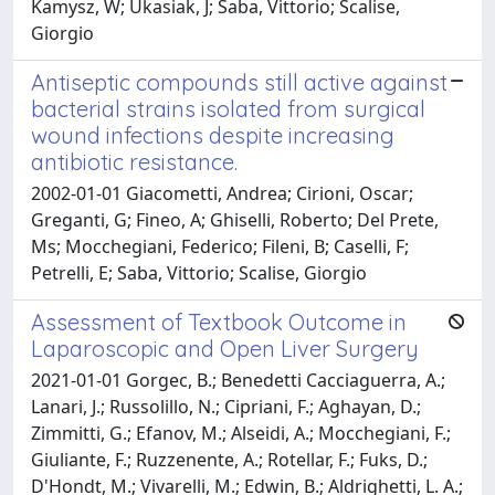
Kamysz, W; Ukasiak, J; Saba, Vittorio; Scalise,
Giorgio
Antiseptic compounds still active against
bacterial strains isolated from surgical
wound infections despite increasing
antibiotic resistance.
2002-01-01 Giacometti, Andrea; Cirioni, Oscar;
Greganti, G; Fineo, A; Ghiselli, Roberto; Del Prete,
Ms; Mocchegiani, Federico; Fileni, B; Caselli, F;
Petrelli, E; Saba, Vittorio; Scalise, Giorgio
Assessment of Textbook Outcome in
Laparoscopic and Open Liver Surgery
2021-01-01 Gorgec, B.; Benedetti Cacciaguerra, A.;
Lanari, J.; Russolillo, N.; Cipriani, F.; Aghayan, D.;
Zimmitti, G.; Efanov, M.; Alseidi, A.; Mocchegiani, F.;
Giuliante, F.; Ruzzenente, A.; Rotellar, F.; Fuks, D.;
D'Hondt, M.; Vivarelli, M.; Edwin, B.; Aldrighetti, L. A.;