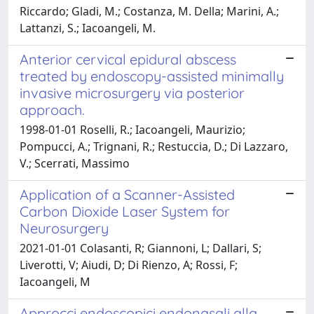
Riccardo; Gladi, M.; Costanza, M. Della; Marini, A.;
Lattanzi, S.; Iacoangeli, M.
Anterior cervical epidural abscess
treated by endoscopy-assisted minimally
invasive microsurgery via posterior
approach.
1998-01-01 Roselli, R.; Iacoangeli, Maurizio;
Pompucci, A.; Trignani, R.; Restuccia, D.; Di Lazzaro,
V.; Scerrati, Massimo
Application of a Scanner-Assisted
Carbon Dioxide Laser System for
Neurosurgery
2021-01-01 Colasanti, R; Giannoni, L; Dallari, S;
Liverotti, V; Aiudi, D; Di Rienzo, A; Rossi, F;
Iacoangeli, M
Approcci endoscopici endonasali alla