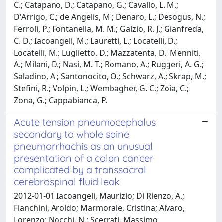
C.; Catapano, D.; Catapano, G.; Cavallo, L. M.;
D'Arrigo, C.; de Angelis, M.; Denaro, L.; Desogus, N.;
Ferroli, P.; Fontanella, M. M.; Galzio, R. J.; Gianfreda,
C. D.; Iacoangeli, M.; Lauretti, L.; Locatelli, D.;
Locatelli, M.; Luglietto, D.; Mazzatenta, D.; Menniti,
A.; Milani, D.; Nasi, M. T.; Romano, A.; Ruggeri, A. G.;
Saladino, A.; Santonocito, O.; Schwarz, A.; Skrap, M.;
Stefini, R.; Volpin, L.; Wembagher, G. C.; Zoia, C.;
Zona, G.; Cappabianca, P.
Acute tension pneumocephalus
secondary to whole spine
pneumorrhachis as an unusual
presentation of a colon cancer
complicated by a transsacral
cerebrospinal fluid leak
2012-01-01 Iacoangeli, Maurizio; Di Rienzo, A.;
Fianchini, Aroldo; Marmorale, Cristina; Alvaro,
Lorenzo; Nocchi, N.; Scerrati, Massimo