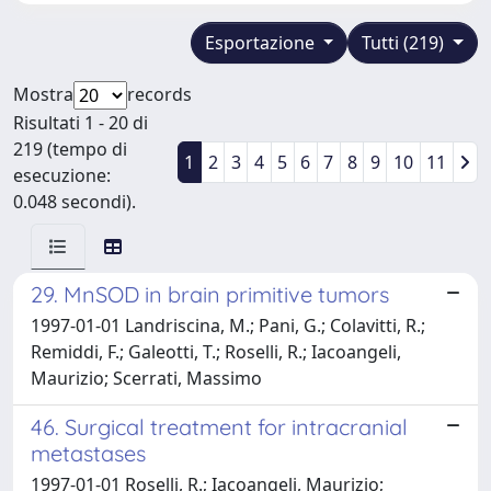
Esportazione
Tutti (219)
Mostra
records
Risultati 1 - 20 di
219 (tempo di
1
2
3
4
5
6
7
8
9
10
11
esecuzione:
0.048 secondi).
29. MnSOD in brain primitive tumors
1997-01-01 Landriscina, M.; Pani, G.; Colavitti, R.;
Remiddi, F.; Galeotti, T.; Roselli, R.; Iacoangeli,
Maurizio; Scerrati, Massimo
46. Surgical treatment for intracranial
metastases
1997-01-01 Roselli, R.; Iacoangeli, Maurizio;