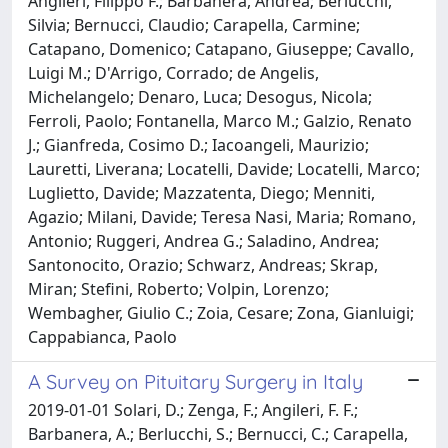
Angileri, Filippo F.; Barbanera, Andrea; Berlucchi,
Silvia; Bernucci, Claudio; Carapella, Carmine;
Catapano, Domenico; Catapano, Giuseppe; Cavallo,
Luigi M.; D'Arrigo, Corrado; de Angelis,
Michelangelo; Denaro, Luca; Desogus, Nicola;
Ferroli, Paolo; Fontanella, Marco M.; Galzio, Renato
J.; Gianfreda, Cosimo D.; Iacoangeli, Maurizio;
Lauretti, Liverana; Locatelli, Davide; Locatelli, Marco;
Luglietto, Davide; Mazzatenta, Diego; Menniti,
Agazio; Milani, Davide; Teresa Nasi, Maria; Romano,
Antonio; Ruggeri, Andrea G.; Saladino, Andrea;
Santonocito, Orazio; Schwarz, Andreas; Skrap,
Miran; Stefini, Roberto; Volpin, Lorenzo;
Wembagher, Giulio C.; Zoia, Cesare; Zona, Gianluigi;
Cappabianca, Paolo
A Survey on Pituitary Surgery in Italy
2019-01-01 Solari, D.; Zenga, F.; Angileri, F. F.;
Barbanera, A.; Berlucchi, S.; Bernucci, C.; Carapella,