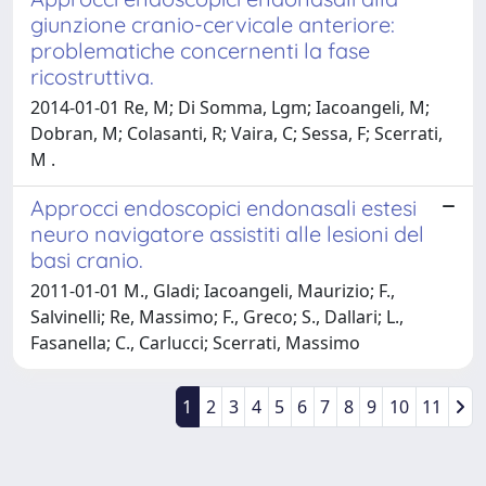
giunzione cranio-cervicale anteriore:
problematiche concernenti la fase
ricostruttiva.
2014-01-01 Re, M; Di Somma, Lgm; Iacoangeli, M;
Dobran, M; Colasanti, R; Vaira, C; Sessa, F; Scerrati,
M .
Approcci endoscopici endonasali estesi
neuro navigatore assistiti alle lesioni del
basi cranio.
2011-01-01 M., Gladi; Iacoangeli, Maurizio; F.,
Salvinelli; Re, Massimo; F., Greco; S., Dallari; L.,
Fasanella; C., Carlucci; Scerrati, Massimo
1
2
3
4
5
6
7
8
9
10
11