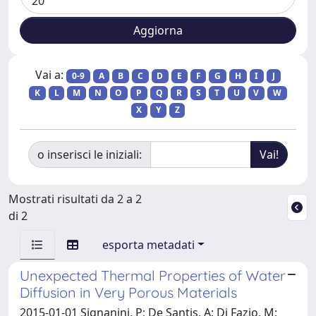
Vai a:
0-9
A
B
C
D
E
F
G
H
I
J
K
L
M
N
O
P
Q
R
S
T
U
V
W
X
Y
Z
o inserisci le iniziali:
Mostrati risultati da 2 a 2
di 2
esporta metadati
Unexpected Thermal Properties of Water
Diffusion in Very Porous Materials
2015-01-01 Signanini, P; De Santis, A; Di Fazio, M;