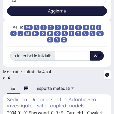
Vai a:
0-9
A
B
C
D
E
F
G
H
I
J
K
L
M
N
O
P
Q
R
S
T
U
V
W
X
Y
Z
o inserisci le iniziali:
Mostrati risultati da 4 a 4
di 4
esporta metadati
Sediment Dynamics in the Adriatic Sea
investigated with coupled models
2004-01-01 Sherwood, C. R.; S., Carniel; L., Cavaleri;