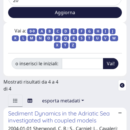
Vai a:
0-9
A
B
C
D
E
F
G
H
I
J
K
L
M
N
O
P
Q
R
S
T
U
V
W
X
Y
Z
o inserisci le iniziali:
Mostrati risultati da 4 a 4
di 4
esporta metadati
Sediment Dynamics in the Adriatic Sea
investigated with coupled models
2004-01-01 Sherwood, C. R.; S., Carniel; L., Cavaleri;