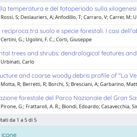
ella temperatura e del fotoperiodo sulla xilogenesi
Rossi, S; Deslauriers, A; Anfodillo, T; Carraro, V; Carrer, M; U
 reciproca tra suolo e specie forestali. I casi dell’
ertini, G.; Ugolini, F. C.; Corti, Giuseppe
al trees and shrubs: dendrological features an
Urbinati, Carlo
ucture and coarse woody debris profile of "La Ver
Motta, R; Berretti, R; Borchi, S; Bresciani, A; Garbarino, Matt
azione forestale del Parco Nazionale del Gran Sa
Pirone, G.; Frattaroli, A. R.; Biondi, Edoardo; Casavecchia, 
tati da 1 a 5 di 5
 icone