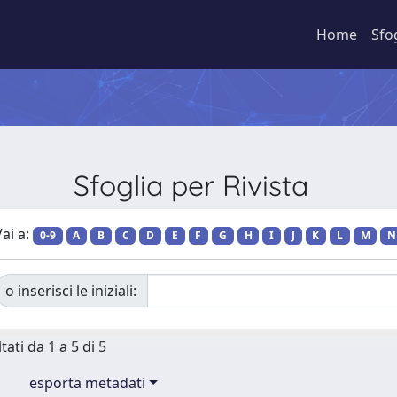
Home
Sfo
Sfoglia per Rivista
ai a:
0-9
A
B
C
D
E
F
G
H
I
J
K
L
M
N
o inserisci le iniziali:
tati da 1 a 5 di 5
esporta metadati