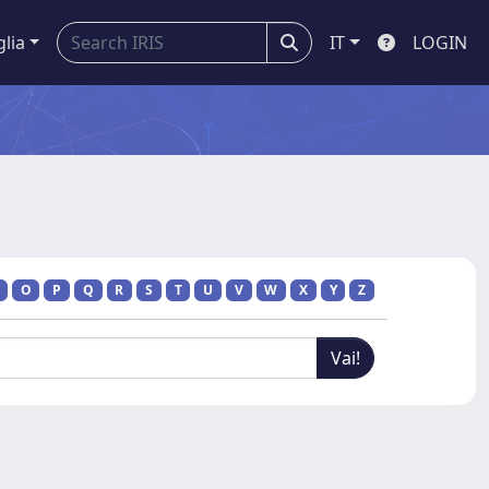
glia
IT
LOGIN
O
P
Q
R
S
T
U
V
W
X
Y
Z