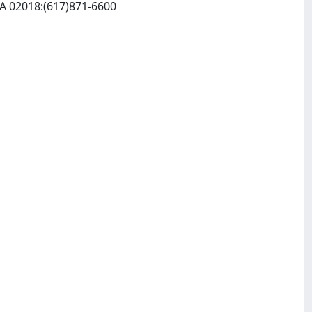
Kluwer Academic Publishers / Massachusetts:PO Box 358, Accord Station:Hingham, MA 02018:(617)871-6600