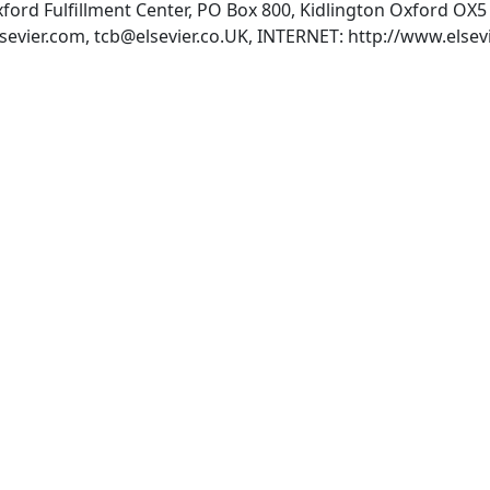
Oxford Fulfillment Center, PO Box 800, Kidlington Oxford O
sevier.com
,
tcb@elsevier.co.UK
, INTERNET: http://www.elsevi