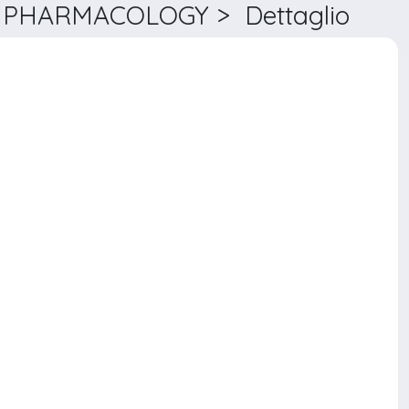
 PHARMACOLOGY > Dettaglio
COMPARATIVE BIOCHEMISTRY AND PHYSIOLOGY. C. TOXICOLOGY & PHARMACOLOGY