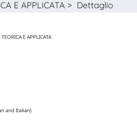
CA E APPLICATA > Dettaglio
BOLLETTINO DI GEOFISICA TEORICA E APPLICATA
English:(French and German and Italian)