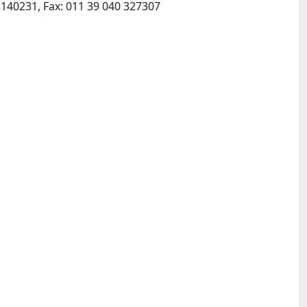
Osservatorio Geofisico Sperimentale:PO Box 2011, I 34016 Trieste TS Italy:011 39 040 2140231, Fax: 011 39 040 327307