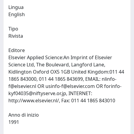
Lingua
English
Tipo
Rivista
Editore
Elsevier Applied Science:An Imprint of Elsevier
Science Ltd, The Boulevard, Langford Lane,
Kidlington Oxford OX5 1GB United Kingdom:011 44
1865 843000, 011 44 1865 843699, EMAIL:
nlinfo-
f@elsevier.nl
OR
usinfo-f@elsevier.com
OR
forinfo-
kyf04035@niftyserve.or.jp
, INTERNET:
http://www.elsevier.nl/, Fax: 011 44 1865 843010
Anno di inizio
1991