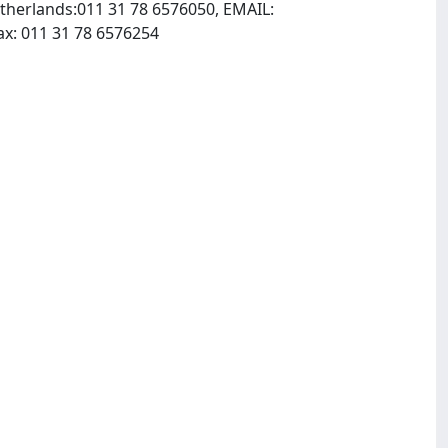
therlands:011 31 78 6576050, EMAIL:
, INTERNET: http://www.kluwerlaw.com, Fax: 011 31 78 6576254