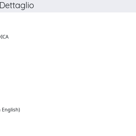
ettaglio
GIORNALE DI CLINICA MEDICA
Italian:(table of contents in English)