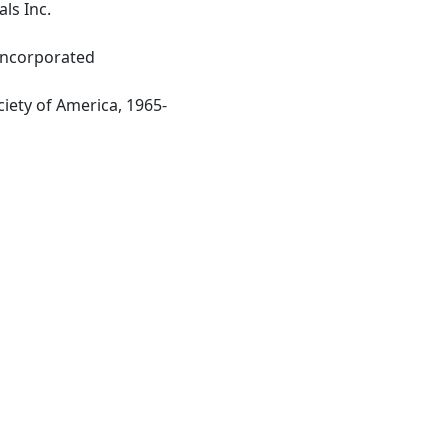
als Inc.
 Incorporated
New York: Phycological Society of America, 1965-