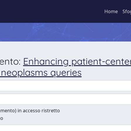
Home
Sfo
mento:
Enhancing patient-center
 neoplasms queries
cumento) in accesso ristretto
to