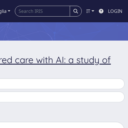
glia
IT
LOGIN
ed care with AI: a study of