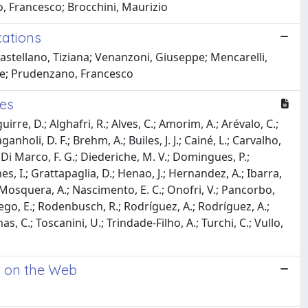
o, Francesco; Brocchini, Maurizio
cations
astellano, Tiziana; Venanzoni, Giuseppe; Mencarelli,
le; Prudenzano, Francesco
es
rre, D.; Alghafri, R.; Alves, C.; Amorim, A.; Arévalo, C.;
aganholi, D. F.; Brehm, A.; Builes, J. J.; Cainé, L.; Carvalho,
D.; Di Marco, F. G.; Diederiche, M. V.; Domingues, P.;
es, I.; Grattapaglia, D.; Henao, J.; Hernandez, A.; Ibarra,
.; Mosquera, A.; Nascimento, E. C.; Onofri, V.; Pancorbo,
 Riego, E.; Rodenbusch, R.; Rodríguez, A.; Rodríguez, A.;
s, C.; Toscanini, U.; Trindade-Filho, A.; Turchi, C.; Vullo,
n on the Web