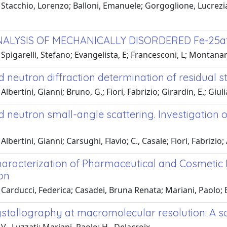
Stacchio, Lorenzo; Balloni, Emanuele; Gorgoglione, Lucrezia
NALYSIS OF MECHANICALLY DISORDERED Fe-25a
Spigarelli, Stefano; Evangelista, E; Francesconi, L; Montanari
d neutron diffraction determination of residual
lbertini, Gianni; Bruno, G.; Fiori, Fabrizio; Girardin, E.; Giul
d neutron small-angle scattering. Investigation
Albertini, Gianni; Carsughi, Flavio; C., Casale; Fiori, Fabrizio
aracterization of Pharmaceutical and Cosmetic L
ion
 Carducci, Federica; Casadei, Bruna Renata; Mariani, Paol
ystallography at macromolecular resolution: A s