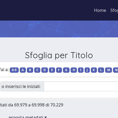
Home
Sfo
Sfoglia per Titolo
ai a:
0-9
A
B
C
D
E
F
G
H
I
J
K
L
M
N
o inserisci le iniziali:
ltati da 69.979 a 69.998 di 70.229
esporta metadati