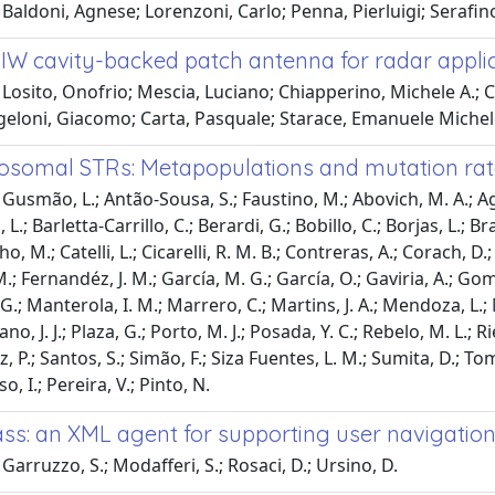
Baldoni, Agnese; Lorenzoni, Carlo; Penna, Pierluigi; Serafin
IW cavity-backed patch antenna for radar appli
Losito, Onofrio; Mescia, Luciano; Chiapperino, Michele A.; C
geloni, Giacomo; Carta, Pasquale; Starace, Emanuele Miche
somal STRs: Metapopulations and mutation rat
Gusmão, L.; Antão-Sousa, S.; Faustino, M.; Abovich, M. A.; Agui
 L.; Barletta-Carrillo, C.; Berardi, G.; Bobillo, C.; Borjas, L.; Br
lho, M.; Catelli, L.; Cicarelli, R. M. B.; Contreras, A.; Corach, 
.; Fernandéz, J. M.; García, M. G.; García, O.; Gaviria, A.; Gom
, G.; Manterola, I. M.; Marrero, C.; Martins, J. A.; Mendoza, L
no, J. J.; Plaza, G.; Porto, M. J.; Posada, Y. C.; Rebelo, M. L.;
 P.; Santos, S.; Simão, F.; Siza Fuentes, L. M.; Sumita, D.; Toma
o, I.; Pereira, V.; Pinto, N.
s: an XML agent for supporting user navigatio
Garruzzo, S.; Modafferi, S.; Rosaci, D.; Ursino, D.