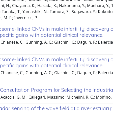
hi, H.; Chayama, K.; Harada, K.; Nakanuma, Y.; Maehara, Y.; Tak
 Tanaka, T.; Yamashiki, N.; Tamura, S.; Sugawara, Y.; Kokud
n, M. F.; Invernizzi, P.
ome-linked CNVs in male infertility: discovery o
pecific gains with potential clinical relevance.
hianese, C.; Gunning, A. C.; Giachini, C.; Daguin, F.; Balercia, 
ome-linked CNVs in male infertility: discovery o
pecific gains with potential clinical relevance.
hianese, C.; Gunning, A. C.; Giachini, C.; Daguin, F.; Balercia, 
Consultation Program for Selecting the Industria
Acaccia, G. M.; Callegari, Massimo; Michelini, R. C.; Molfino, R
dar sensing of the wave field at a river estuary: