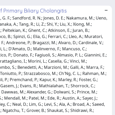
 Primary Biliary Cholangitis
s, G. F.; Sandford, R. N.; Jones, D. E.; Nakamura, M.; Ueno,
a, A.; Tang, R.; Li, Z.; Shi, Y.; Liu, X.; Xiong, M.;
; Peltekian, K.; Ghent, C.; Atkinson, E.; Juran, B.;
co, B.; Spinzi, G.; Elia, G.; Ferrari, C.; Lleo, A.; Muratori,
, F.; Andreone, P.; Bragazzi, M.; Alvaro, D.; Cardinale, V.;
ri, L.; D'Amato, D.; Malinverno, F.; Mancuso, C.;
o, P.; Donato, F.; Fagiuoli, S.; Almasio, P. L.; Giannini, E.;
attagliano, I.; Morini, L.; Casella, G.; Vinci, M.;
ombo, S.; Benedetti, A.; Marzioni, M.; Galli, A.; Marra, F.;
 C.; Toniutto, P.; Strazzabosco, M.; Ch'Ng, C. L.; Rahman, M.;
, P.; Premchand, P.; Kapur, K.; Marley, R.; Foster, G.;
 Gasem, J.; Evans, R.; Mathialahan, T.; Shorrock, C.;
.; Dawwas, M.; Alexander, G.; Dolwani, S.; Prince, M.;
Mendall, M.; Patel, M.; Ede, R.; Austin, A.; Sayer, J.;
y, C.; Neal, D.; Lim, G.; Levi, S.; Ala, A.; Broad, A.; Saeed,
; Ngatchu, T.; Grover, B.; Shaukat, S.; Shidrawi, R.;