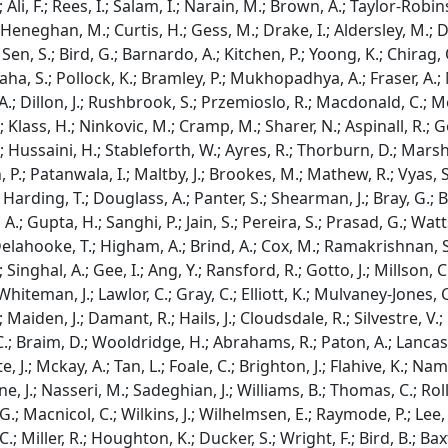
Ali, F.; Rees, I.; Salam, I.; Narain, M.; Brown, A.; Taylor-Robinso
 Heneghan, M.; Curtis, H.; Gess, M.; Drake, I.; Aldersley, M.; D
 Sen, S.; Bird, G.; Barnardo, A.; Kitchen, P.; Yoong, K.; Chirag
aha, S.; Pollock, K.; Bramley, P.; Mukhopadhya, A.; Fraser, A.; M
; Dillon, J.; Rushbrook, S.; Przemioslo, R.; Macdonald, C.; Metca
 J.; Klass, H.; Ninkovic, M.; Cramp, M.; Sharer, N.; Aspinall, R.;
.; Hussaini, H.; Stableforth, W.; Ayres, R.; Thorburn, D.; Mars
P.; Patanwala, I.; Maltby, J.; Brookes, M.; Mathew, R.; Vyas, S.
 Harding, T.; Douglass, A.; Panter, S.; Shearman, J.; Bray, G.; 
A.; Gupta, H.; Sanghi, P.; Jain, S.; Pereira, S.; Prasad, G.; Watt
elahooke, T.; Higham, A.; Brind, A.; Cox, M.; Ramakrishnan, S.; Kin
 Singhal, A.; Gee, I.; Ang, Y.; Ransford, R.; Gotto, J.; Millson, 
; Whiteman, J.; Lawlor, C.; Gray, C.; Elliott, K.; Mulvaney-Jone
; Maiden, J.; Damant, R.; Hails, J.; Cloudsdale, R.; Silvestre, V
.; Braim, D.; Wooldridge, H.; Abrahams, R.; Paton, A.; Lancast
 J.; Mckay, A.; Tan, L.; Foale, C.; Brighton, J.; Flahive, K.; Na
, J.; Nasseri, M.; Sadeghian, J.; Williams, B.; Thomas, C.; Roll
G.; Macnicol, C.; Wilkins, J.; Wilhelmsen, E.; Raymode, P.; Lee, H
C.; Miller, R.; Houghton, K.; Ducker, S.; Wright, F.; Bird, B.; Ba