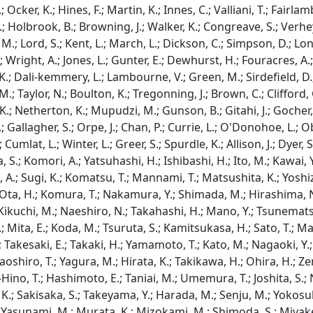
; Ocker, K.; Hines, F.; Martin, K.; Innes, C.; Valliani, T.; Fairl
; Holbrook, B.; Browning, J.; Walker, K.; Congreave, S.; Verheyd
M.; Lord, S.; Kent, L.; March, L.; Dickson, C.; Simpson, D.; Lon
 Wright, A.; Jones, L.; Gunter, E.; Dewhurst, H.; Fouracres, A.; 
K.; Dali-kemmery, L.; Lambourne, V.; Green, M.; Sirdefield, D.; Am
; Taylor, N.; Boulton, K.; Tregonning, J.; Brown, C.; Clifford, 
 K.; Netherton, K.; Mupudzi, M.; Gunson, B.; Gitahi, J.; Gocher
 Gallagher, S.; Orpe, J.; Chan, P.; Currie, L.; O'Donohoe, L.; O
.; Cumlat, L.; Winter, L.; Greer, S.; Spurdle, K.; Allison, J.; Dyer
 S.; Komori, A.; Yatsuhashi, H.; Ishibashi, H.; Ito, M.; Kawai, Y
.; Sugi, K.; Komatsu, T.; Mannami, T.; Matsushita, K.; Yoshiza
Ota, H.; Komura, T.; Nakamura, Y.; Shimada, M.; Hirashima, N
 Kikuchi, M.; Naeshiro, N.; Takahashi, H.; Mano, Y.; Tsunemats
H.; Mita, E.; Koda, M.; Tsuruta, S.; Kamitsukasa, H.; Sato, T.; 
; Takesaki, E.; Takaki, H.; Yamamoto, T.; Kato, M.; Nagaoki, Y.;
aoshiro, T.; Yagura, M.; Hirata, K.; Takikawa, H.; Ohira, H.; Ze
-Hino, T.; Hashimoto, E.; Taniai, M.; Umemura, T.; Joshita, S.; 
K.; Sakisaka, S.; Takeyama, Y.; Harada, M.; Senju, M.; Yokosuka
 Yasunami, M.; Murata, K.; Mizokami, M.; Shimoda, S.; Miyake, Y