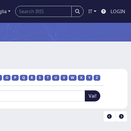
glia
IT
LOGIN
O
P
Q
R
S
T
U
V
W
X
Y
Z