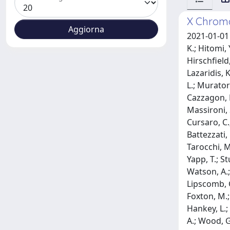
X Chromo
2021-01-01 A
K.; Hitomi, 
Hirschfield,
Lazaridis, K
L.; Muratori
Cazzagon, N.
Massironi, S
Cursaro, C.;
Battezzati, 
Tarocchi, M.
Yapp, T.; S
Watson, A.;
Lipscomb, G
Foxton, M.; 
Hankey, L.; 
A.; Wood, G