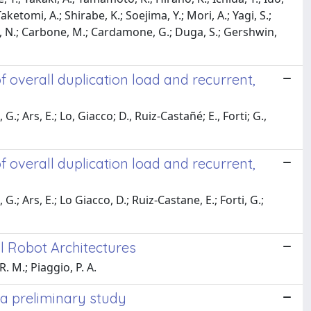
etomi, A.; Shirabe, K.; Soejima, Y.; Mori, A.; Yagi, S.;
o, N.; Carbone, M.; Cardamone, G.; Duga, S.; Gershwin,
f overall duplication load and recurrent,
G.; Ars, E.; Lo, Giacco; D., Ruiz-Castañé; E., Forti; G.,
f overall duplication load and recurrent,
G.; Ars, E.; Lo Giacco, D.; Ruiz-Castane, E.; Forti, G.;
l Robot Architectures
. M.; Piaggio, P. A.
 a preliminary study