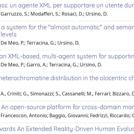
s: un agente XML per supportare un utente dur
Garruzzo, S.; Modafferi, S.; Rosaci, D.; Ursino, D.
: a system for the "almost automatic" and semant
y levels
De Meo, P.; Terracina, G.; Ursino, D.
 an XML-based, multi-agent system for supportin
De Meo, P.; Garro, A.; Terracina, G.; Ursino, D.
 heterochromatine distribution in the olocentric
., Criniti; G., Simonazzi; S., Cassanelli; M., Ferrari; Bizzaro,
An open-source platform for cross–domain ma
Francescon, Antonio; Baggio, Giovanni; Fedrizzi, Riccardo; O
wards An Extended Reality-Driven Human Evalu