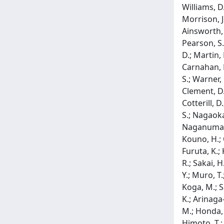
Williams, D.
Morrison, J.
Ainsworth, 
Pearson, S.;
D.; Martin, 
Carnahan, M.
S.; Warner,
Clement, D.;
Cotterill, D
S.; Nagaoka,
Naganuma, A
Kouno, H.; 
Furuta, K.;
R.; Sakai, 
Y.; Muro, T.
Koga, M.; S
K.; Arinaga
M.; Honda, 
Himoto, T.;