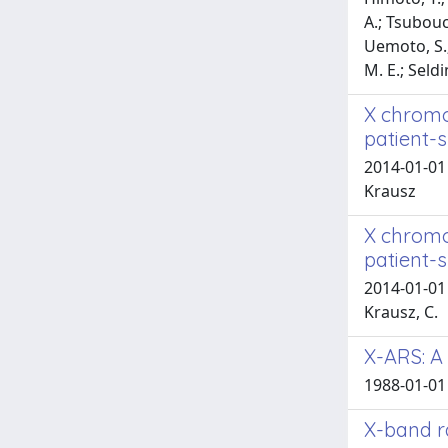
A.; Tsubouc
Uemoto, S.;
M. E.; Seldi
X chromos
patient-s
2014-01-01 C
Krausz
X chromos
patient-s
2014-01-01 C
Krausz, C.
X-ARS: A 
1988-01-01 
X-band ra