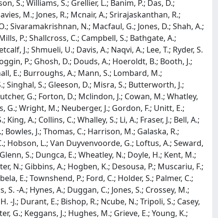
n, S.; Williams, S.; Grellier, L.; Banim, P.; Das, D.;
avies, M.; Jones, R.; Mcnair, A.; Srirajaskanthan, R.;
, O.; Sivaramakrishnan, N.; Macfaul, G.; Jones, D.; Shah, A.;
ills, P.; Shallcross, C.; Campbell, S.; Bathgate, A.;
lf, J.; Shmueli, U.; Davis, A.; Naqvi, A.; Lee, T.; Ryder, S.
 Goggin, P.; Ghosh, D.; Douds, A.; Hoeroldt, B.; Booth, J.;
hall, E.; Burroughs, A.; Mann, S.; Lombard, M.;
; Singhal, S.; Gleeson, D.; Misra, S.; Butterworth, J.;
Butcher, G.; Forton, D.; Mclindon, J.; Cowan, M.; Whatley,
s, G.; Wright, M.; Neuberger, J.; Gordon, F.; Unitt, E.;
g, A.; Collins, C.; Whalley, S.; Li, A.; Fraser, J.; Bell, A.;
C.; Bowles, J.; Thomas, C.; Harrison, M.; Galaska, R.;
s, C.; Hobson, L.; Van Duyvenvoorde, G.; Loftus, A.; Seward,
.; Glenn, S.; Dungca, E.; Wheatley, N.; Doyle, H.; Kent, M.;
er, N.; Gibbins, A.; Hogben, K.; Desousa, P.; Muscariu, F.;
mbela, E.; Townshend, P.; Ford, C.; Holder, S.; Palmer, C.;
s, S. -A.; Hynes, A.; Duggan, C.; Jones, S.; Crossey, M.;
. -J.; Durant, E.; Bishop, R.; Ncube, N.; Tripoli, S.; Casey,
xter, G.; Keggans, J.; Hughes, M.; Grieve, E.; Young, K.;