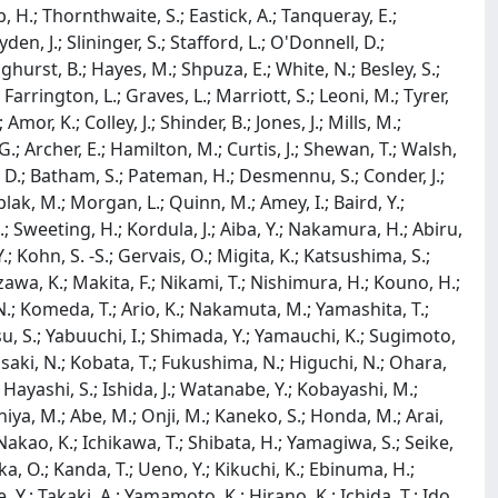
amb, H.; Thornthwaite, S.; Eastick, A.; Tanqueray, E.;
en, J.; Slininger, S.; Stafford, L.; O'Donnell, D.;
ghurst, B.; Hayes, M.; Shpuza, E.; White, N.; Besley, S.;
Farrington, L.; Graves, L.; Marriott, S.; Leoni, M.; Tyrer,
or, K.; Colley, J.; Shinder, B.; Jones, J.; Mills, M.;
G.; Archer, E.; Hamilton, M.; Curtis, J.; Shewan, T.; Walsh,
, D.; Batham, S.; Pateman, H.; Desmennu, S.; Conder, J.;
blak, M.; Morgan, L.; Quinn, M.; Amey, I.; Baird, Y.;
, S.; Sweeting, H.; Kordula, J.; Aiba, Y.; Nakamura, H.; Abiru,
.; Kohn, S. -S.; Gervais, O.; Migita, K.; Katsushima, S.;
wa, K.; Makita, F.; Nikami, T.; Nishimura, H.; Kouno, H.;
.; Komeda, T.; Ario, K.; Nakamuta, M.; Yamashita, T.;
u, S.; Yabuuchi, I.; Shimada, Y.; Yamauchi, K.; Sugimoto,
Masaki, N.; Kobata, T.; Fukushima, N.; Higuchi, N.; Ohara,
 Hayashi, S.; Ishida, J.; Watanabe, Y.; Kobayashi, M.;
niya, M.; Abe, M.; Onji, M.; Kaneko, S.; Honda, M.; Arai,
Nakao, K.; Ichikawa, T.; Shibata, H.; Yamagiwa, S.; Seike,
, O.; Kanda, T.; Ueno, Y.; Kikuchi, K.; Ebinuma, H.;
.; Takaki, A.; Yamamoto, K.; Hirano, K.; Ichida, T.; Ido,