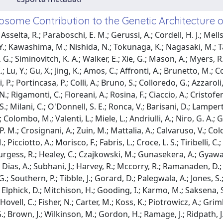
some Contribution to the Genetic Architecture of
sselta, R.; Paraboschi, E. M.; Gerussi, A.; Cordell, H. J.; Mell
Y.; Kawashima, M.; Nishida, N.; Tokunaga, K.; Nagasaki, M.; Tanak
 G.; Siminovitch, K. A.; Walker, E.; Xie, G.; Mason, A.; Myers, R.
.; Lu, Y.; Gu, X.; Jing, K.; Amos, C.; Affronti, A.; Brunetto, M.; Co
, P.; Portincasa, P.; Colli, A.; Bruno, S.; Colloredo, G.; Azzaroli
; Rigamonti, C.; Floreani, A.; Rosina, F.; Ciaccio, A.; Cristofe
.; Milani, C.; O'Donnell, S. E.; Ronca, V.; Barisani, D.; Lampertic
 Colombo, M.; Valenti, L.; Miele, L.; Andriulli, A.; Niro, G. A.; Gr
P. M.; Crosignani, A.; Zuin, M.; Mattalia, A.; Calvaruso, V.; Col
; Picciotto, A.; Morisco, F.; Fabris, L.; Croce, L. S.; Tiribelli,
turgess, R.; Healey, C.; Czajkowski, M.; Gunasekera, A.; Gyawali
 Dias, A.; Subhani, J.; Harvey, R.; Mccorry, R.; Ramanaden, D.;
.; Southern, P.; Tibble, J.; Gorard, D.; Palegwala, A.; Jones, S
Elphick, D.; Mitchison, H.; Gooding, I.; Karmo, M.; Saksena, S.; 
Hovell, C.; Fisher, N.; Carter, M.; Koss, K.; Piotrowicz, A.; Grimle
.; Brown, J.; Wilkinson, M.; Gordon, H.; Ramage, J.; Ridpath, J.