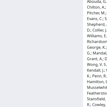
Abouda, G.; 
Chilton, A.;
Pitcher, M.;
Evans, C.; S
Shepherd, A.
D.; Collier,
Williams, E
Richardson, 
George, K.;
G.; Mandal, 
Grant, A.; D
Wong, V. S.;
Kendall, J.
K.; Penn, R.
Hamilton, C
Musselwhite,
Featherstone
Stansfield, 
R.; Cowley, 