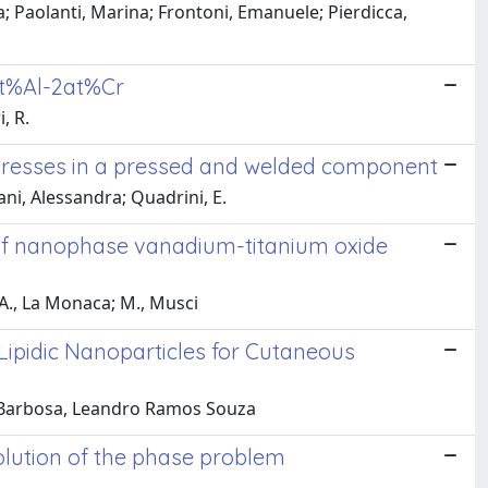
; Paolanti, Marina; Frontoni, Emanuele; Pierdicca,
t%Al-2at%Cr
, R.
 stresses in a pressed and welded component
iani, Alessandra; Quadrini, E.
 of nanophase vanadium-titanium oxide
; A., La Monaca; M., Musci
ipidic Nanoparticles for Cutaneous
o; Barbosa, Leandro Ramos Souza
olution of the phase problem