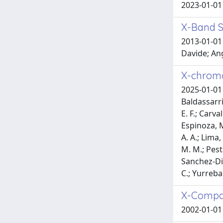
2023-01-01 
X-Band S
2013-01-01 
Davide; An
X-chromo
2025-01-01 
Baldassarri,
E. F.; Carva
Espinoza, M
A. A.; Lima
M. M.; Pesta
Sanchez-Diz,
C.; Yurrebas
X-Compas
2002-01-01 