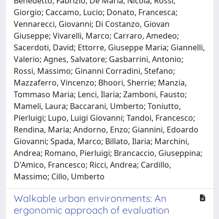
Benedetto, Fabrizio; De Maria, Nicola; Rossi,
Giorgio; Caccamo, Lucio; Donato, Francesca;
Vennarecci, Giovanni; Di Costanzo, Giovan
Giuseppe; Vivarelli, Marco; Carraro, Amedeo;
Sacerdoti, David; Ettorre, Giuseppe Maria; Giannelli,
Valerio; Agnes, Salvatore; Gasbarrini, Antonio;
Rossi, Massimo; Ginanni Corradini, Stefano;
Mazzaferro, Vincenzo; Bhoori, Sherrie; Manzia,
Tommaso Maria; Lenci, Ilaria; Zamboni, Fausto;
Mameli, Laura; Baccarani, Umberto; Toniutto,
Pierluigi; Lupo, Luigi Giovanni; Tandoi, Francesco;
Rendina, Maria; Andorno, Enzo; Giannini, Edoardo
Giovanni; Spada, Marco; Billato, Ilaria; Marchini,
Andrea; Romano, Pierluigi; Brancaccio, Giuseppina;
D'Amico, Francesco; Ricci, Andrea; Cardillo,
Massimo; Cillo, Umberto
Walkable urban environments: An
ergonomic approach of evaluation