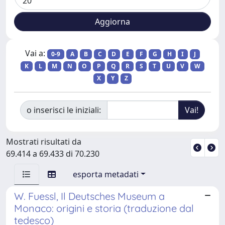
Vai a:
0-9
A
B
C
D
E
F
G
H
I
J
K
L
M
N
O
P
Q
R
S
T
U
V
W
X
Y
Z
o inserisci le iniziali:
Mostrati risultati da
69.414 a 69.433 di 70.230
esporta metadati
W. Fuessl, Il Deutsches Museum a
Monaco: origini e storia (traduzione dal
tedesco)