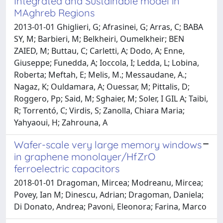
Integrated and Sustainable model in
MAghreb Regions
2013-01-01 Ghiglieri, G; Afrasinei, G; Arras, C; BABA
SY, M; Barbieri, M; Belkheiri, Oumelkheir; BEN
ZAIED, M; Buttau, C; Carletti, A; Dodo, A; Enne,
Giuseppe; Funedda, A; Ioccola, I; Ledda, L; Lobina,
Roberta; Meftah, E; Melis, M.; Messaudane, A.;
Nagaz, K; Ouldamara, A; Ouessar, M; Pittalis, D;
Roggero, Pp; Said, M; Sghaier, M; Soler, I GIL A; Taibi,
R; Torrentó, C; Virdis, S; Zanolla, Chiara Maria;
Yahyaoui, H; Zahrouna, A
Wafer-scale very large memory windows
in graphene monolayer/HfZrO
ferroelectric capacitors
2018-01-01 Dragoman, Mircea; Modreanu, Mircea;
Povey, Ian M; Dinescu, Adrian; Dragoman, Daniela;
Di Donato, Andrea; Pavoni, Eleonora; Farina, Marco