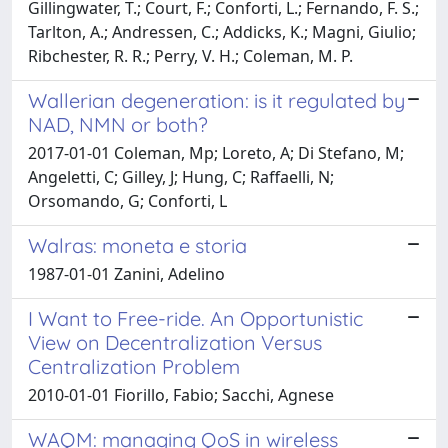
Gillingwater, T.; Court, F.; Conforti, L.; Fernando, F. S.;
Tarlton, A.; Andressen, C.; Addicks, K.; Magni, Giulio;
Ribchester, R. R.; Perry, V. H.; Coleman, M. P.
Wallerian degeneration: is it regulated by
NAD, NMN or both?
2017-01-01 Coleman, Mp; Loreto, A; Di Stefano, M;
Angeletti, C; Gilley, J; Hung, C; Raffaelli, N;
Orsomando, G; Conforti, L
Walras: moneta e storia
1987-01-01 Zanini, Adelino
I Want to Free-ride. An Opportunistic
View on Decentralization Versus
Centralization Problem
2010-01-01 Fiorillo, Fabio; Sacchi, Agnese
WAQM: managing QoS in wireless