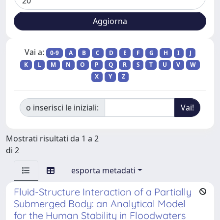
Vai a:
0-9
A
B
C
D
E
F
G
H
I
J
K
L
M
N
O
P
Q
R
S
T
U
V
W
X
Y
Z
o inserisci le iniziali:
Mostrati risultati da 1 a 2
di 2
esporta metadati
Fluid-Structure Interaction of a Partially
Submerged Body: an Analytical Model
for the Human Stability in Floodwaters