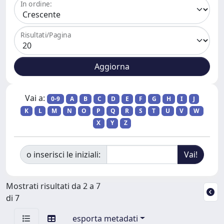
In ordine:
Risultati/Pagina
Vai a:
0-9
A
B
C
D
E
F
G
H
I
J
K
L
M
N
O
P
Q
R
S
T
U
V
W
X
Y
Z
o inserisci le iniziali:
Mostrati risultati da 2 a 7
di 7
esporta metadati