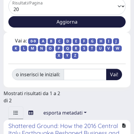
Risultati/Pagina
Vai a:
0-9
A
B
C
D
E
F
G
H
I
J
K
L
M
N
O
P
Q
R
S
T
U
V
W
X
Y
Z
o inserisci le iniziali:
Mostrati risultati da 1 a 2
di 2
esporta metadati
Shattered Ground: How the 2016 Central
Italy Earthquake Reshaped Business and