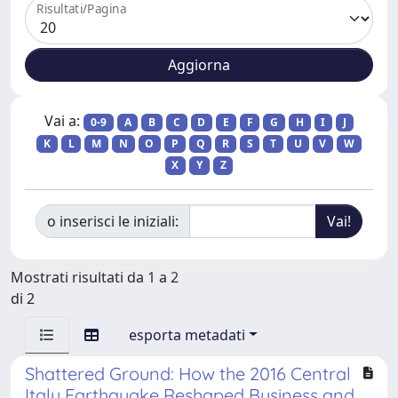
Risultati/Pagina
Vai a:
0-9
A
B
C
D
E
F
G
H
I
J
K
L
M
N
O
P
Q
R
S
T
U
V
W
X
Y
Z
o inserisci le iniziali:
Mostrati risultati da 1 a 2
di 2
esporta metadati
Shattered Ground: How the 2016 Central
Italy Earthquake Reshaped Business and