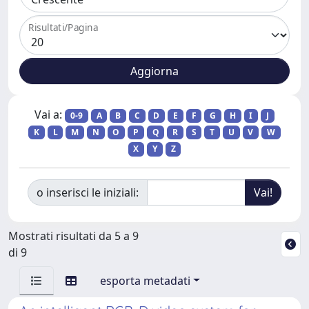
Risultati/Pagina
Vai a:
0-9
A
B
C
D
E
F
G
H
I
J
K
L
M
N
O
P
Q
R
S
T
U
V
W
X
Y
Z
o inserisci le iniziali:
Mostrati risultati da 5 a 9
di 9
esporta metadati