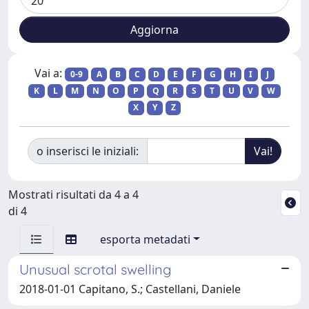
Vai a:
0-9
A
B
C
D
E
F
G
H
I
J
K
L
M
N
O
P
Q
R
S
T
U
V
W
X
Y
Z
o inserisci le iniziali:
Mostrati risultati da 4 a 4
di 4
esporta metadati
Unusual scrotal swelling
2018-01-01 Capitano, S.; Castellani, Daniele