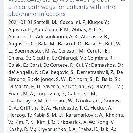
clinical pathways for patients with intra-
abdominal infections
2021-01-01 Sartelli, M.; Coccolini, F.; Kluger, Y.;
Agastra, E.; Abu-Zidan, F. M.; Abbas, A. E. S.;
Ansaloni, L.; Adesunkanmi, A. K.; Atanasov, B.;
Augustin, G.; Bala, M.; Baraket, O.; Baral, S.; Biffl, W.
L.; Boermeester, M. A.; Ceresoli, M.; Cerutti, E.;
Chiara, O.; Cicuttin, E.; Chiarugi, M.; Coimbra, R.;
Colak, E.; Corsi, D.; Cortese, F.; Cui, Y.; Damaskos, D.;
de' Angelis, N.; Delibegovic, S.; Demetrashvili, Z.; De
Simone, B.; de Jonge, S. W.; Dhingra, S.; Di Bella, S.;
Di Marzo, F.; Di Saverio, S.; Dogjani, A.; Duane, T. M.;
Enani, M. A.; Fugazzola, P.; Galante, J. M.;
Gachabayov, M.; Ghnnam, W.; Gkiokas, G.; Gomes,
C. A.; Griffiths, E. A.; Hardcastle, T. C.; Hecker, A.;
Herzog, T.; Kabir, S. M. U.; Karamarkovic, A.; Khokha,
V.; Kim, P. K.; Kim, J. I.; Kirkpatrick, A. W.; Kong, V.;
Koshy, R. M.; Kryvoruchko, I. A.; Inaba, K.; Isik, A.;