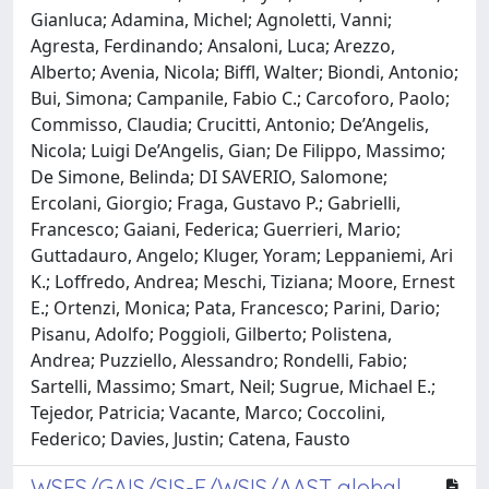
Gianluca; Adamina, Michel; Agnoletti, Vanni;
Agresta, Ferdinando; Ansaloni, Luca; Arezzo,
Alberto; Avenia, Nicola; Biffl, Walter; Biondi, Antonio;
Bui, Simona; Campanile, Fabio C.; Carcoforo, Paolo;
Commisso, Claudia; Crucitti, Antonio; De’Angelis,
Nicola; Luigi De’Angelis, Gian; De Filippo, Massimo;
De Simone, Belinda; DI SAVERIO, Salomone;
Ercolani, Giorgio; Fraga, Gustavo P.; Gabrielli,
Francesco; Gaiani, Federica; Guerrieri, Mario;
Guttadauro, Angelo; Kluger, Yoram; Leppaniemi, Ari
K.; Loffredo, Andrea; Meschi, Tiziana; Moore, Ernest
E.; Ortenzi, Monica; Pata, Francesco; Parini, Dario;
Pisanu, Adolfo; Poggioli, Gilberto; Polistena,
Andrea; Puzziello, Alessandro; Rondelli, Fabio;
Sartelli, Massimo; Smart, Neil; Sugrue, Michael E.;
Tejedor, Patricia; Vacante, Marco; Coccolini,
Federico; Davies, Justin; Catena, Fausto
WSES/GAIS/SIS-E/WSIS/AAST global