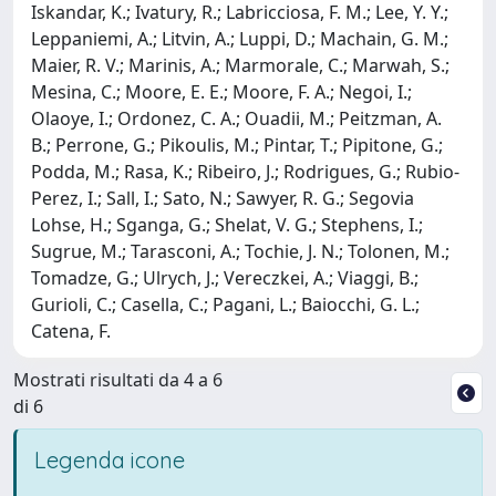
Iskandar, K.; Ivatury, R.; Labricciosa, F. M.; Lee, Y. Y.;
Leppaniemi, A.; Litvin, A.; Luppi, D.; Machain, G. M.;
Maier, R. V.; Marinis, A.; Marmorale, C.; Marwah, S.;
Mesina, C.; Moore, E. E.; Moore, F. A.; Negoi, I.;
Olaoye, I.; Ordonez, C. A.; Ouadii, M.; Peitzman, A.
B.; Perrone, G.; Pikoulis, M.; Pintar, T.; Pipitone, G.;
Podda, M.; Rasa, K.; Ribeiro, J.; Rodrigues, G.; Rubio-
Perez, I.; Sall, I.; Sato, N.; Sawyer, R. G.; Segovia
Lohse, H.; Sganga, G.; Shelat, V. G.; Stephens, I.;
Sugrue, M.; Tarasconi, A.; Tochie, J. N.; Tolonen, M.;
Tomadze, G.; Ulrych, J.; Vereczkei, A.; Viaggi, B.;
Gurioli, C.; Casella, C.; Pagani, L.; Baiocchi, G. L.;
Catena, F.
Mostrati risultati da 4 a 6
di 6
Legenda icone