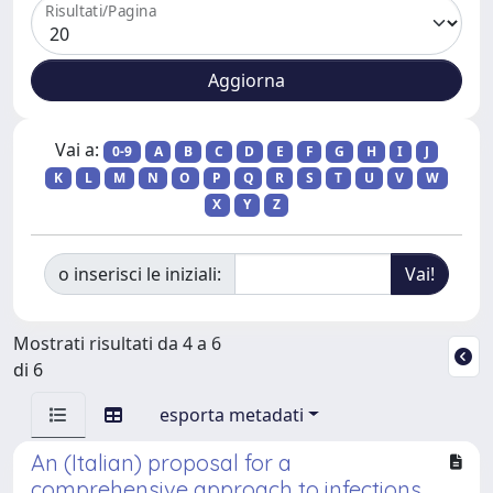
Risultati/Pagina
Vai a:
0-9
A
B
C
D
E
F
G
H
I
J
K
L
M
N
O
P
Q
R
S
T
U
V
W
X
Y
Z
o inserisci le iniziali:
Mostrati risultati da 4 a 6
di 6
esporta metadati
An (Italian) proposal for a
comprehensive approach to infections