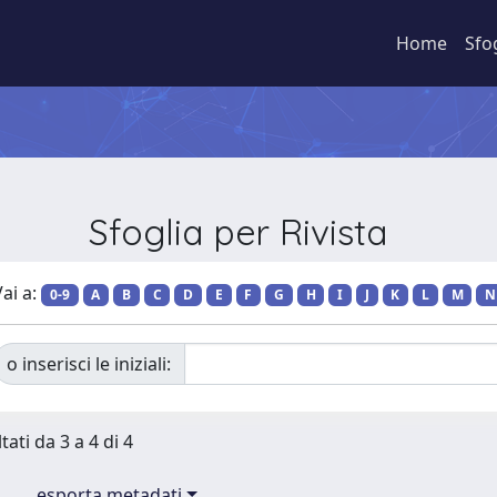
Home
Sfo
Sfoglia per Rivista
ai a:
0-9
A
B
C
D
E
F
G
H
I
J
K
L
M
N
o inserisci le iniziali:
tati da 3 a 4 di 4
esporta metadati