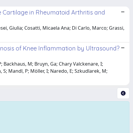
e Cartilage in Rheumatoid Arthritis and
sei, Giulia; Cosatti, Micaela Ana; Di Carlo, Marco; Grassi,
gnosis of Knee Inflammation by Ultrasound?
 P; Backhaus, M; Bruyn, Ga; Chary Valckenare, I;
n, S; Mandl, P; Möller, I; Naredo, E; Szkudlarek, M;