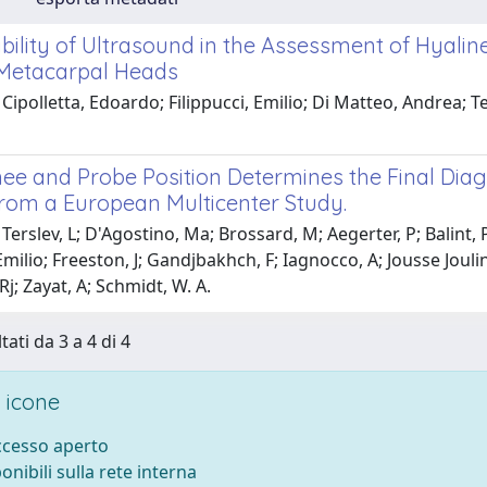
bility of Ultrasound in the Assessment of Hyalin
Metacarpal Heads
Cipolletta, Edoardo; Filippucci, Emilio; Di Matteo, Andrea; Te
ee and Probe Position Determines the Final Dia
from a European Multicenter Study.
Terslev, L; D'Agostino, Ma; Brossard, M; Aegerter, P; Balint,
 Emilio; Freeston, J; Gandjbakhch, F; Iagnocco, A; Jousse Jouli
Rj; Zayat, A; Schmidt, W. A.
tati da 3 a 4 di 4
 icone
accesso aperto
ponibili sulla rete interna