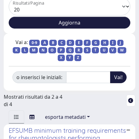
Risultati/Pagina
Vai a:
0-9
A
B
C
D
E
F
G
H
I
J
K
L
M
N
O
P
Q
R
S
T
U
V
W
X
Y
Z
o inserisci le iniziali:
Mostrati risultati da 2 a 4
di 4
esporta metadati
EFSUMB minimum training requirements
for rheumatologists performing