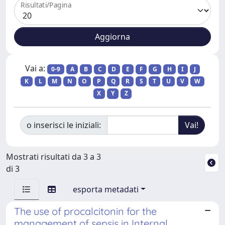
Risultati/Pagina
Vai a:
0-9
A
B
C
D
E
F
G
H
I
J
K
L
M
N
O
P
Q
R
S
T
U
V
W
X
Y
Z
o inserisci le iniziali:
Mostrati risultati da 3 a 3
di 3
esporta metadati
The use of procalcitonin for the
management of sepsis in Internal