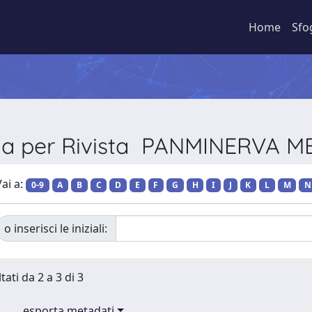
Home
Sfo
lia per Rivista PANMINERVA M
ai a:
0-9
A
B
C
D
E
F
G
H
I
J
K
L
M
N
o inserisci le iniziali:
tati da 2 a 3 di 3
esporta metadati