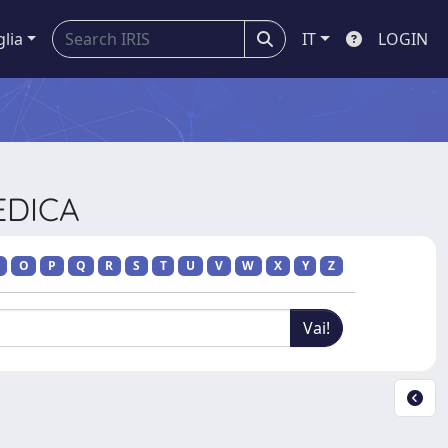
glia
IT
LOGIN
EDICA
O
P
Q
R
S
T
U
V
W
X
Y
Z