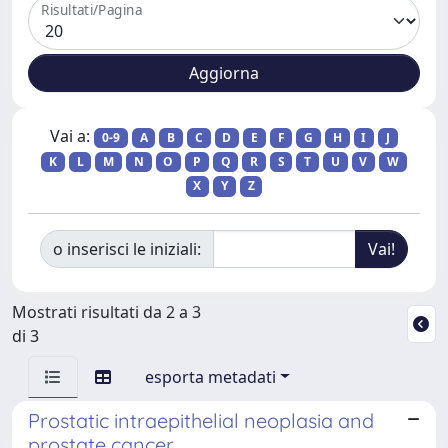
Risultati/Pagina
Vai a:
0-9
A
B
C
D
E
F
G
H
I
J
K
L
M
N
O
P
Q
R
S
T
U
V
W
X
Y
Z
o inserisci le iniziali:
Mostrati risultati da 2 a 3
di 3
esporta metadati
Prostatic intraepithelial neoplasia and
prostate cancer.