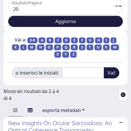
Risultati/Pagina
Vai a:
0-9
A
B
C
D
E
F
G
H
I
J
K
L
M
N
O
P
Q
R
S
T
U
V
W
X
Y
Z
o inserisci le iniziali:
Mostrati risultati da 2 a 4
di 4
esporta metadati
New Insights On Ocular Sarcoidosis: An
Optical Coherence Tomography