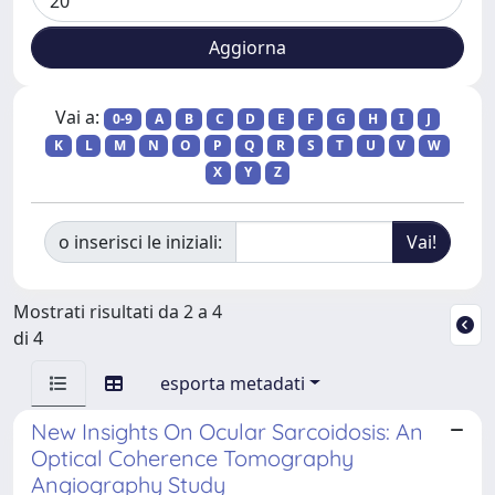
Vai a:
0-9
A
B
C
D
E
F
G
H
I
J
K
L
M
N
O
P
Q
R
S
T
U
V
W
X
Y
Z
o inserisci le iniziali:
Mostrati risultati da 2 a 4
di 4
esporta metadati
New Insights On Ocular Sarcoidosis: An
Optical Coherence Tomography
Angiography Study