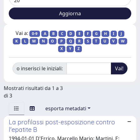
Vai a:
0-9
A
B
C
D
E
F
G
H
I
J
K
L
M
N
O
P
Q
R
S
T
U
V
W
X
Y
Z
o inserisci le iniziali:
Mostrati risultati da 1 a 3
di 3
esporta metadati
La profilassi post-esposizione contro
l'epatite B
1994-01-01 D'Errico, Marcello Mario; Martini, E;