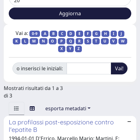
Vai a:
0-9
A
B
C
D
E
F
G
H
I
J
K
L
M
N
O
P
Q
R
S
T
U
V
W
X
Y
Z
o inserisci le iniziali:
Mostrati risultati da 1 a 3
di 3
esporta metadati
La profilassi post-esposizione contro
l'epatite B
1994-01-01 D'Errico, Marcello Mario; Martini, E;