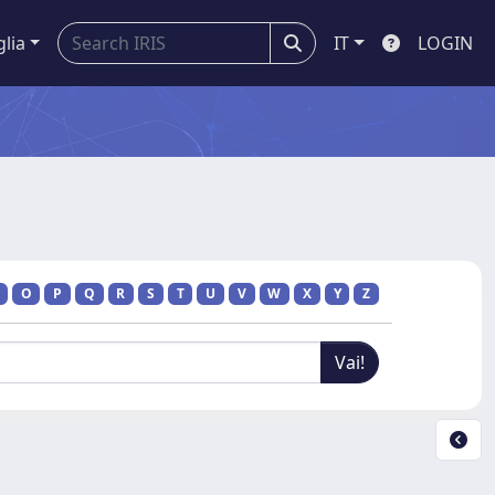
glia
IT
LOGIN
O
P
Q
R
S
T
U
V
W
X
Y
Z