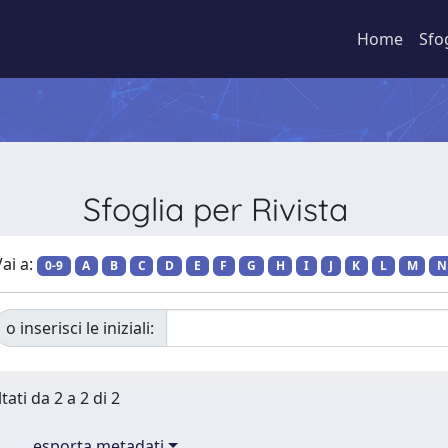
Home
Sfo
Sfoglia per Rivista
ai a:
0-9
A
B
C
D
E
F
G
H
I
J
K
L
M
N
o inserisci le iniziali:
tati da 2 a 2 di 2
esporta metadati