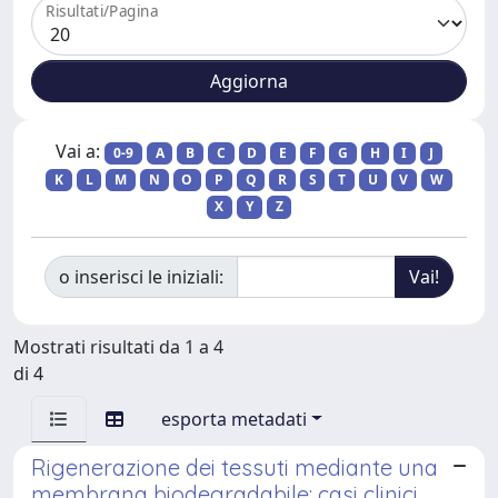
Risultati/Pagina
Vai a:
0-9
A
B
C
D
E
F
G
H
I
J
K
L
M
N
O
P
Q
R
S
T
U
V
W
X
Y
Z
o inserisci le iniziali:
Mostrati risultati da 1 a 4
di 4
esporta metadati
Rigenerazione dei tessuti mediante una
membrana biodegradabile: casi clinici.