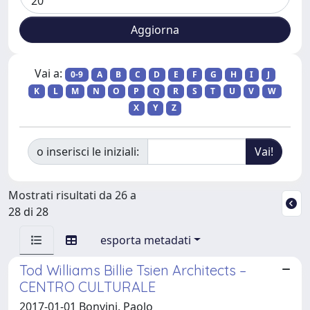
Vai a:
0-9
A
B
C
D
E
F
G
H
I
J
K
L
M
N
O
P
Q
R
S
T
U
V
W
X
Y
Z
o inserisci le iniziali:
Mostrati risultati da 26 a
28 di 28
esporta metadati
Tod Williams Billie Tsien Architects –
CENTRO CULTURALE
2017-01-01 Bonvini, Paolo