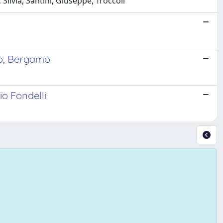
Silvia, Santini; Giuseppe, Troccoli
tto, Bergamo
io Fondelli