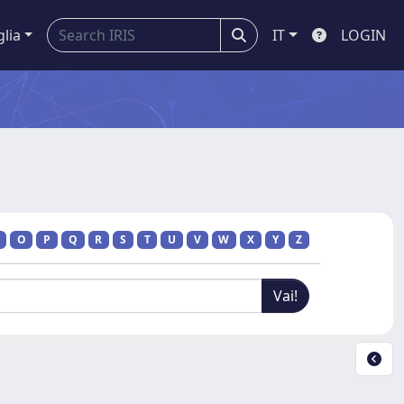
glia
IT
LOGIN
O
P
Q
R
S
T
U
V
W
X
Y
Z