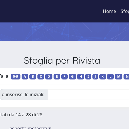
Home
Sfo
Sfoglia per Rivista
ai a:
0-9
A
B
C
D
E
F
G
H
I
J
K
L
M
N
o inserisci le iniziali:
tati da 14 a 28 di 28
esporta metadati