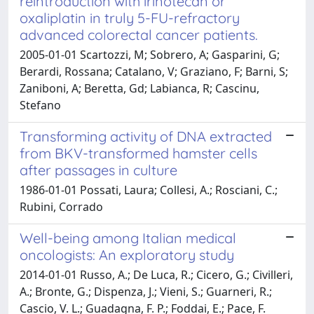
reintroduction with irinotecan or
oxaliplatin in truly 5-FU-refractory
advanced colorectal cancer patients.
2005-01-01 Scartozzi, M; Sobrero, A; Gasparini, G;
Berardi, Rossana; Catalano, V; Graziano, F; Barni, S;
Zaniboni, A; Beretta, Gd; Labianca, R; Cascinu,
Stefano
Transforming activity of DNA extracted
from BKV-transformed hamster cells
after passages in culture
1986-01-01 Possati, Laura; Collesi, A.; Rosciani, C.;
Rubini, Corrado
Well-being among Italian medical
oncologists: An exploratory study
2014-01-01 Russo, A.; De Luca, R.; Cicero, G.; Civilleri,
A.; Bronte, G.; Dispenza, J.; Vieni, S.; Guarneri, R.;
Cascio, V. L.; Guadagna, F. P.; Foddai, E.; Pace, F.