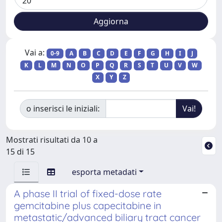
Vai a:
0-9
A
B
C
D
E
F
G
H
I
J
K
L
M
N
O
P
Q
R
S
T
U
V
W
X
Y
Z
o inserisci le iniziali:
Mostrati risultati da 10 a
15 di 15
esporta metadati
A phase II trial of fixed-dose rate
gemcitabine plus capecitabine in
metastatic/advanced biliary tract cancer