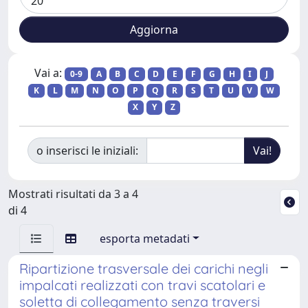
Vai a:
0-9
A
B
C
D
E
F
G
H
I
J
K
L
M
N
O
P
Q
R
S
T
U
V
W
X
Y
Z
o inserisci le iniziali:
Mostrati risultati da 3 a 4
di 4
esporta metadati
Ripartizione trasversale dei carichi negli
impalcati realizzati con travi scatolari e
soletta di collegamento senza traversi