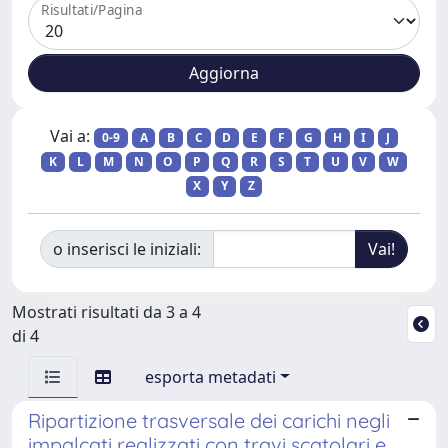
Risultati/Pagina
Vai a:
0-9
A
B
C
D
E
F
G
H
I
J
K
L
M
N
O
P
Q
R
S
T
U
V
W
X
Y
Z
o inserisci le iniziali:
Mostrati risultati da 3 a 4
di 4
esporta metadati
Ripartizione trasversale dei carichi negli
impalcati realizzati con travi scatolari e