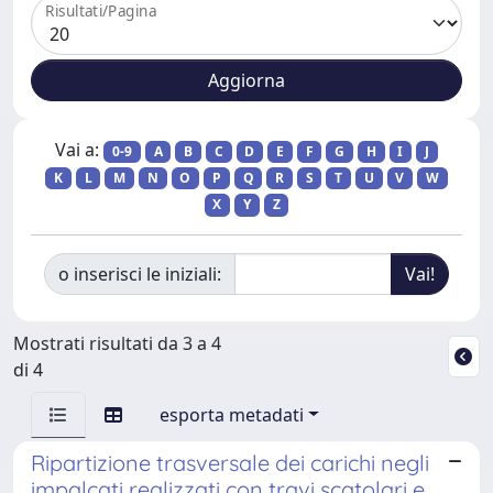
Risultati/Pagina
Vai a:
0-9
A
B
C
D
E
F
G
H
I
J
K
L
M
N
O
P
Q
R
S
T
U
V
W
X
Y
Z
o inserisci le iniziali:
Mostrati risultati da 3 a 4
di 4
esporta metadati
Ripartizione trasversale dei carichi negli
impalcati realizzati con travi scatolari e