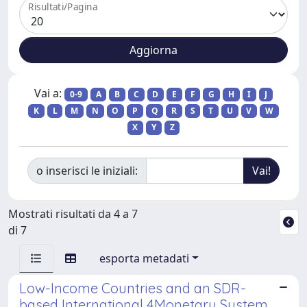
Risultati/Pagina
Vai a:
0-9
A
B
C
D
E
F
G
H
I
J
K
L
M
N
O
P
Q
R
S
T
U
V
W
X
Y
Z
o inserisci le iniziali:
Mostrati risultati da 4 a 7
di 7
esporta metadati
Low-Income Countries and an SDR-
based International 4Monetary System