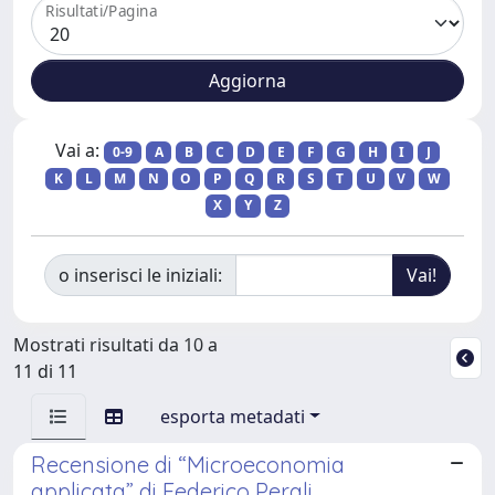
Risultati/Pagina
Vai a:
0-9
A
B
C
D
E
F
G
H
I
J
K
L
M
N
O
P
Q
R
S
T
U
V
W
X
Y
Z
o inserisci le iniziali:
Mostrati risultati da 10 a
11 di 11
esporta metadati
Recensione di “Microeconomia
applicata” di Federico Perali