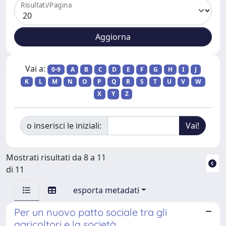
Risultati/Pagina
Vai a:
0-9
A
B
C
D
E
F
G
H
I
J
K
L
M
N
O
P
Q
R
S
T
U
V
W
X
Y
Z
o inserisci le iniziali:
Mostrati risultati da 8 a 11
di 11
esporta metadati
Per un nuovo patto sociale tra gli
agricoltori e la società