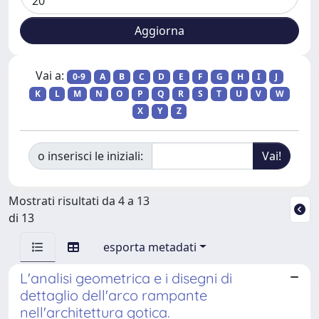
Vai a:
0-9
A
B
C
D
E
F
G
H
I
J
K
L
M
N
O
P
Q
R
S
T
U
V
W
X
Y
Z
o inserisci le iniziali:
Mostrati risultati da 4 a 13
di 13
esporta metadati
L'analisi geometrica e i disegni di
dettaglio dell'arco rampante
nell'architettura gotica.