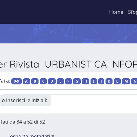
Home
Sfo
per Rivista URBANISTICA INF
ai a:
0-9
A
B
C
D
E
F
G
H
I
J
K
L
M
N
o inserisci le iniziali:
tati da 34 a 52 di 52
esporta metadati