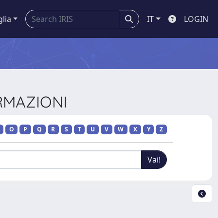
glia
IT
LOGIN
ORMAZIONI
O
P
Q
R
S
T
U
V
W
X
Y
Z