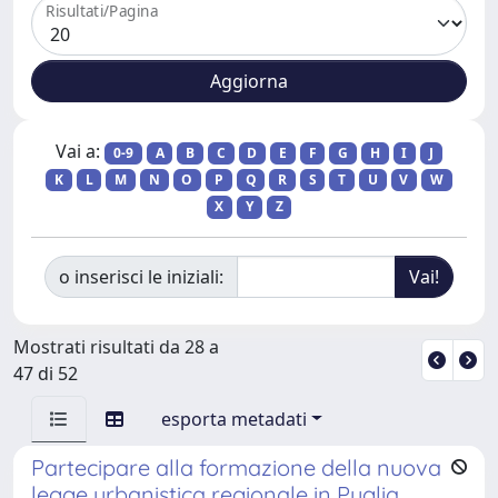
Risultati/Pagina
Vai a:
0-9
A
B
C
D
E
F
G
H
I
J
K
L
M
N
O
P
Q
R
S
T
U
V
W
X
Y
Z
o inserisci le iniziali:
Mostrati risultati da 28 a
47 di 52
esporta metadati
Partecipare alla formazione della nuova
legge urbanistica regionale in Puglia